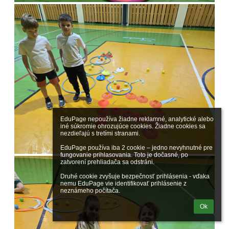
EduPage nepoužíva žiadne reklamné, analytické alebo 
iné súkromie ohrozujúce cookies. Žiadne cookies sa 
nezdieľajú s tretími stranami.

EduPage používa iba 2 cookie – jedno nevyhnutné pre 
fungovanie prihlasovania. Toto je dočasné, po 
zatvorení prehliadača sa odstráni.

Druhé cookie zvyšuje bezpečnosť prihlásenia - vďaka 
nemu EduPage vie identifikovať prihlásenie z 
neznámeho počítača.
Ok