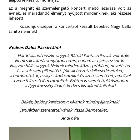
Ez a meghitt és szívmelengető koncert méltó lezárása volt az
évnek, és maradandó élményt nyújtott mindenkinek, aki részese
lehetett.
Köszönjük szépen a koncertről készült képeket Nagy Csilla
tanító néninek!
Kedves Dalos Pacsirtáim!
Határtalanul büszke vagyok Rátok! Fantasztikusak voltatok!
Nemcsak a karácsonyi koncerten, hanem az egész év során.
Nagyon hálás vagyok Nektek minden közös próbáért, nevetésért
és a sok szép pillanatért. Jólesik érezni a lelkesedéseteket,
a humorotokat, a ragaszkodásotokat és azt a szeretetet, amellyel
a zene felé és felém fordultok. Ezúton is szeretettel köszönöm
a figyelmességeiteket, kedves kis ajándékaitokat!
Békés, boldog karácsonyt kívánok mindnyájatoknak!
Januárban szeretettel várlak vissza Benneteket:
Andi néni