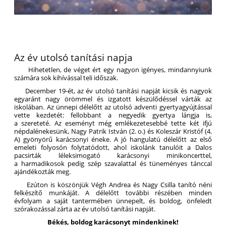
Az év utolsó tanítási napja
Hihetetlen, de véget ért egy nagyon igényes, mindannyiunk
számára sok kihívással teli időszak.
December 19-ét, az év utolsó tanítási napját kicsik és nagyok
egyaránt nagy örömmel és izgatott készülődéssel várták az
iskolában. Az ünnepi délelőtt az utolsó adventi gyertyagyújtással
vette kezdetét: fellobbant a negyedik gyertya lángja is,
a szereteté. Az eseményt még emlékezetesebbé tette két ifjú
népdalénekesünk, Nagy Patrik István (2. o.) és Koleszár Kristóf (4.
A) gyönyörű karácsonyi éneke. A jó hangulatú délelőtt az első
emeleti folyosón folytatódott, ahol iskolánk tanulóit a Dalos
pacsirták léleksimogató karácsonyi minikoncerttel,
a harmadikosok pedig szép szavalattal és tüneményes tánccal
ajándékozták meg.
Ezúton is köszönjük Végh Andrea és Nagy Csilla tanító néni
felkészítő munkáját. A délelőtt további részében minden
évfolyam a saját tantermében ünnepelt, és boldog, önfeledt
szórakozással zárta az év utolsó tanítási napját.
Békés, boldog karácsonyt mindenkinek!