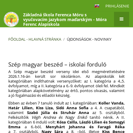
PRIHLÁSENIE
Základná škola Ferenca Móru s
vyučovacím jazykom maďarským - Móra
Ferenc Alapiskola
FŐOLDAL - HLAVNÁ STRÁNKA
/
ÚJDONSÁGOK - NOVINKY
Újdonságok
-
Szép magyar beszéd – iskolai forduló
Novinky
A Szép magyar beszéd verseny idei első megmérettetésére
2026.1.16-án került sor iskolánkon. Az alapiskolák két
kategóriában indíthatnak versenyzőket: az I. kategória a 4.,5.
évfolyamot, míg a II. kategória a 6.-9. évfolyamot öleli fel. Mindkét
kategóriában alapkövetelmény az értő, pontos olvasás, valamint
a jó fogalmazási és előadói készség.
Ebben az évben 7 tanuló indult az I. kategóriában:
Koller Vanda,
Határ Lilien, Kiss Liza, Sidó Anna Sofia
a 4. A csapatából,
valamint
Szabó Júlia és Struhár Anna
az 5. osztályból.
Felkészítőik
Végh Andrea és Nagy Enikő
tanító nénik. A II.
kategóriában 6 induló volt:
Kósa Csilla, László Lilien és Somogyi
Emma
a 6.-ból,
Menyhárt Johanna és Faragó Réka
a 7. osztályból
, Nagy Sára
a 8. –ból, illetve
Kiss Bence