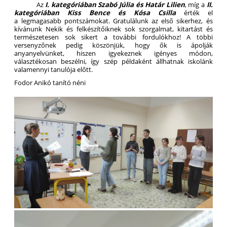
Az
I. kategóriában Szabó Júlia és Határ Lilien
, míg a
II.
kategóriában Kiss Bence és Kósa Csilla
érték el
a legmagasabb pontszámokat. Gratulálunk az első sikerhez, és
kívánunk Nekik és felkészítőiknek sok szorgalmat, kitartást és
természetesen sok sikert a további fordulókhoz! A többi
versenyzőnek pedig köszönjük, hogy ők is ápolják
anyanyelvünket, hiszen igyekeznek igényes módon,
választékosan beszélni, így szép példaként állhatnak iskolánk
valamennyi tanulója előtt.
Fodor Anikó tanító néni