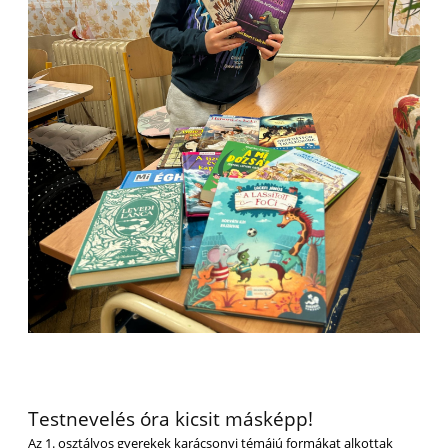
Testnevelés óra kicsit másképp!
Az 1. osztályos gyerekek karácsonyi témájú formákat alkottak