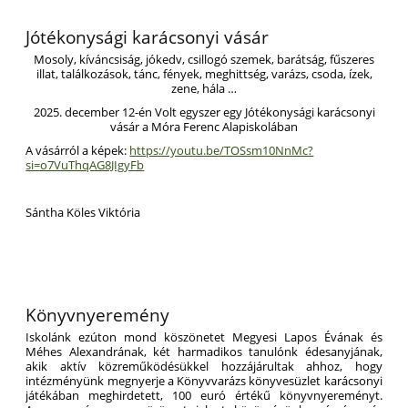
Jótékonysági karácsonyi vásár
Mosoly, kíváncsiság, jókedv, csillogó szemek, barátság, fűszeres
illat, találkozások, tánc, fények, meghittség, varázs, csoda, ízek,
zene, hála …
2025. december 12-én Volt egyszer egy Jótékonysági karácsonyi
vásár a Móra Ferenc Alapiskolában
A vásárról a képek:
https://youtu.be/TOSsm10NnMc?
si=o7VuThqAG8JIgyFb
Sántha Köles Viktória
Könyvnyeremény
Iskolánk ezúton mond köszönetet Megyesi Lapos Évának és
Méhes Alexandrának, két harmadikos tanulónk édesanyjának,
akik aktív közreműködésükkel hozzájárultak ahhoz, hogy
intézményünk megnyerje a Könyvvarázs könyvesüzlet karácsonyi
játékában meghirdetett, 100 euró értékű könyvnyereményt.