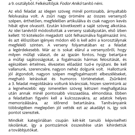
a 9. osztályból. Felkészítőjük
Fodor Anikó
tanító néni.
Az első feladat az idegen szöveg minél pontosabb, árnyaltabb
felolvasása volt. A zsűri nagy örömére az összes versenyző
szépen, érthetően, megfelelően artikulálva és csak nagyon kevés
hibát ejtve olvasott. Ezután következett a saját szöveg alkotása.
Az idei tanévtől módosítottak a verseny szabályzatán, első ízben
kellett 10 kötelezőn megadott szót felhasználva fogalmazást írni,
és azt élőszóban igényes módon elő is kell adni a korosztálynak
megfelelő szinten. A verseny folyamatában ez a feladat
a legérdekesebb. Már az is sokat elárul a versenyzőről, hogy
milyen műfajt választ, de az igazán fontos, hogy betartja-e
a műfaji sajátosságokat, a fogalmazás hármas felosztását, és
egészében értelmes, élvezetes előadást tud-e nyújtani. Be kell
vallanunk, szerencsére, nagyon nehéz dolgunk volt. Hallottunk
jól átgondolt, nagyon szépen megfogalmazott elbeszéléseket,
megható leírásokat és humoros történeteket. Zsűriként
a 3. feladat megoldására voltunk kíváncsiak, hiszen szerintünk az
a legnehezebb: egy ismeretlen szöveg kétszeri meghallgatása
után annak minél pontosabb visszaadása, elmondása. Ebben
a feladatban figyelni kell a kulcsszavakra, az adatok helyes
memorizálására, az időrend betartására. Tanítványaink
többségében meglepően jól vették ezt az akadályt is, így sok
pontot szereztek.
Mindkét kategóriában csupán két-két tanuló képviselheti
iskolánkat, így a pontszámok összesítése után kihirdettük
a továbbjutókat.