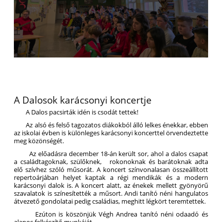
A Dalosok karácsonyi koncertje
A Dalos pacsirták idén is csodát tettek!
Az alsó és felső tagozatos diákokból álló lelkes énekkar, ebben
az iskolai évben is különleges karácsonyi koncerttel örvendeztette
meg közönségét.
Az előadásra december 18-án került sor, ahol a dalos csapat
a családtagoknak, szülőknek, rokonoknak és barátoknak adta
elő szívhez szóló műsorát. A koncert színvonalasan összeállított
repertoárjában helyet kaptak a régi mendikák és a modern
karácsonyi dalok is. A koncert alatt, az énekek mellett gyönyörű
szavalatok is színesítették a műsort. Andi tanító néni hangulatos
átvezető gondolatai pedig családias, meghitt légkört teremtettek.
Ezúton is köszönjük Végh Andrea tanító néni odaadó és
alapos felkészítő munkáját.