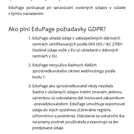
EduPage postupuje pri spracúvaní osobných údajov v súlade
s týmto nariadením.
Ako plní EduPage požiadavky GDPR?
EduPage ukladá údaje v zabezpečených dátových
centrách certifikovaných podľa DIN ISO / IEC 27001.
Osobné údaje osôb z EU sú ukladané v dátových
centrách v EU.
EduPage nevyužíva žiadnych ďalších
sprostredkovateľov okrem webhostingu podľa
bodu 1.
EduPage ako sprostredkovateľ nikdy nezdieľa
žiadne z uložených údajov tretím stranám. Jedinou
výnimkou sú odosielania dát iniciované zákazníkom
- prevádzkovateľom. EduPage umožňuje exportovať
údaje do iných systémov (Centrálne registre,
účtovníctvo a podobne). Odoslanie sa uskutoční iba
na priamy podnet používateľa a exportujú sa len
predpísané údaje.