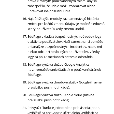
práva k rôznym používateľským rolám, aby sa
zabezpečilo, že údaje môžu zobrazovať alebo
upravovať iba príslušní ľudia.
Najdôležitejšie moduly zaznamenávajú históriu
zmien, pre každú zmenu údajov je možné sledovať,
ktorý používateľ a kedy zmenu urobil.
EduPage ukladá z bezpečnostných dôvodov logy
o aktivite používateľov. Naši zamestnanci pomôžu
pri analýze bezpečnostných incidentov, napr. keď
niekto odcudzí heslo iných používateľov. Všetky
logy sa po 12 mesiacoch natrvalo odstránia.
EduPage využíva službu Google Analytics
na zhromažďovanie štatistík o používaní stránok
EduPage.
EduPage využíva cloudové služby Google (hlavne
pre službu push notifikácie).
EduPage využíva službu Apple cloud (hlavne
pre službu push notifikácie).
Pri využití funkcie jednotného prihlásenia (napr.
„Prihlásiť sa cez Google účet“ alebo „Prihlásiť sa