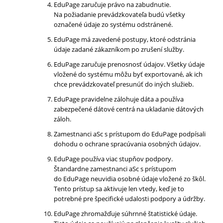
EduPage zaručuje právo na zabudnutie.
Na požiadanie prevádzkovateľa budú všetky
označené údaje zo systému odstránené.
EduPage má zavedené postupy, ktoré odstránia
údaje zadané zákazníkom po zrušení služby.
EduPage zaručuje prenosnosť údajov. Všetky údaje
vložené do systému môžu byť exportované, ak ich
chce prevádzkovateľ presunúť do iných služieb.
EduPage pravidelne zálohuje dáta a používa
zabezpečené dátové centrá na ukladanie dátových
záloh.
Zamestnanci aSc s prístupom do EduPage podpísali
dohodu o ochrane spracúvania osobných údajov.
EduPage používa viac stupňov podpory.
Štandardne zamestnanci aSc s prístupom
do EduPage neuvidia osobné údaje vložené zo škôl.
Tento prístup sa aktivuje len vtedy, keď je to
potrebné pre špecifické udalosti podpory a údržby.
EduPage zhromažďuje súhrnné štatistické údaje.