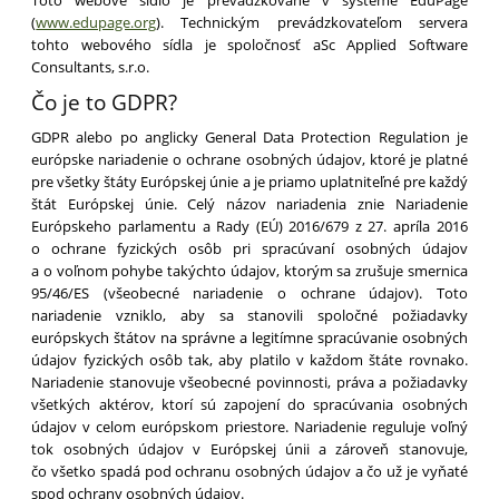
Toto webové sídlo je prevádzkované v systéme EduPage
(
www.edupage.org
). Technickým prevádzkovateľom servera
tohto webového sídla je spoločnosť aSc Applied Software
Consultants, s.r.o.
Čo je to GDPR?
GDPR alebo po anglicky General Data Protection Regulation je
európske nariadenie o ochrane osobných údajov, ktoré je platné
pre všetky štáty Európskej únie a je priamo uplatniteľné pre každý
štát Európskej únie. Celý názov nariadenia znie Nariadenie
Európskeho parlamentu a Rady (EÚ) 2016/679 z 27. apríla 2016
o ochrane fyzických osôb pri spracúvaní osobných údajov
a o voľnom pohybe takýchto údajov, ktorým sa zrušuje smernica
95/46/ES (všeobecné nariadenie o ochrane údajov). Toto
nariadenie vzniklo, aby sa stanovili spoločné požiadavky
európskych štátov na správne a legitímne spracúvanie osobných
údajov fyzických osôb tak, aby platilo v každom štáte rovnako.
Nariadenie stanovuje všeobecné povinnosti, práva a požiadavky
všetkých aktérov, ktorí sú zapojení do spracúvania osobných
údajov v celom európskom priestore. Nariadenie reguluje voľný
tok osobných údajov v Európskej únii a zároveň stanovuje,
čo všetko spadá pod ochranu osobných údajov a čo už je vyňaté
spod ochrany osobných údajov.