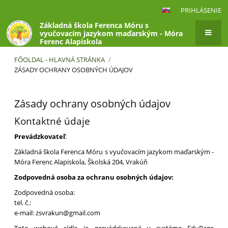
PRIHLÁSENIE
Základná škola Ferenca Móru s
vyučovacím jazykom maďarským - Móra
Ferenc Alapiskola
FŐOLDAL - HLAVNÁ STRÁNKA
/
ZÁSADY OCHRANY OSOBNÝCH ÚDAJOV
Zásady
Zásady ochrany osobných údajov
ochrany
osobných
Kontaktné údaje
údajov
Prevádzkovateľ
:
Základná škola Ferenca Móru s vyučovacím jazykom maďarským -
Móra Ferenc Alapiskola, Školská 204, Vrakúň
Zodpovedná osoba za ochranu osobných údajov:
Zodpovedná osoba:
tel. č.:
e-mail: zsvrakun@gmail.com