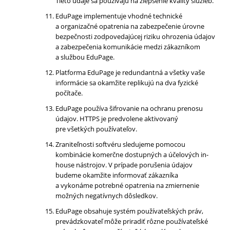
Tieto údaje sa používajú na zlepšenie kvality služieb.
EduPage implementuje vhodné technické
a organizačné opatrenia na zabezpečenie úrovne
bezpečnosti zodpovedajúcej riziku ohrozenia údajov
a zabezpečenia komunikácie medzi zákazníkom
a službou EduPage.
Platforma EduPage je redundantná a všetky vaše
informácie sa okamžite replikujú na dva fyzické
počítače.
EduPage používa šifrovanie na ochranu prenosu
údajov. HTTPS je predvolene aktivovaný
pre všetkých používateľov.
Zraniteľnosti softvéru sledujeme pomocou
kombinácie komerčne dostupných a účelových in-
house nástrojov. V prípade porušenia údajov
budeme okamžite informovať zákazníka
a vykonáme potrebné opatrenia na zmiernenie
možných negatívnych dôsledkov.
EduPage obsahuje systém používateľských práv,
prevádzkovateľ môže priradiť rôzne používateľské