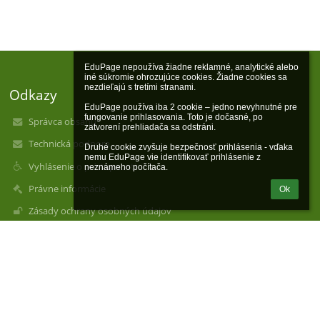
EduPage nepoužíva žiadne reklamné, analytické alebo 
iné súkromie ohrozujúce cookies. Žiadne cookies sa 
nezdieľajú s tretími stranami.

Odkazy
EduPage používa iba 2 cookie – jedno nevyhnutné pre 
fungovanie prihlasovania. Toto je dočasné, po 
Správca obsahu
zatvorení prehliadača sa odstráni.

Technická podpora
Druhé cookie zvyšuje bezpečnosť prihlásenia - vďaka 
nemu EduPage vie identifikovať prihlásenie z 
Vyhlásenie o prístupnosti
neznámeho počítača.
Právne informácie
Ok
Zásady ochrany osobných údajov
Údaje o prevádzkovateľovi
Mapa stránok
O nás
Kontakt