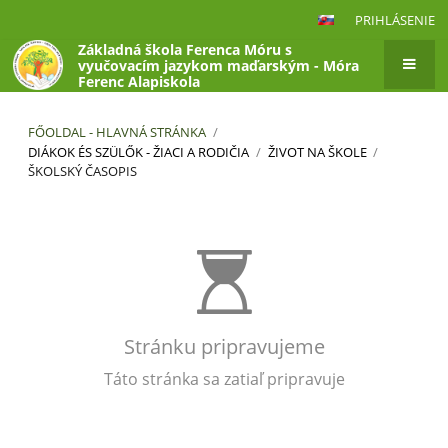
PRIHLÁSENIE
Základná škola Ferenca Móru s
vyučovacím jazykom maďarským - Móra
Ferenc Alapiskola
FŐOLDAL - HLAVNÁ STRÁNKA
/
DIÁKOK ÉS SZÜLŐK - ŽIACI A RODIČIA
/
ŽIVOT NA ŠKOLE
/
ŠKOLSKÝ ČASOPIS
Školský
časopis
Stránku pripravujeme
Táto stránka sa zatiaľ pripravuje